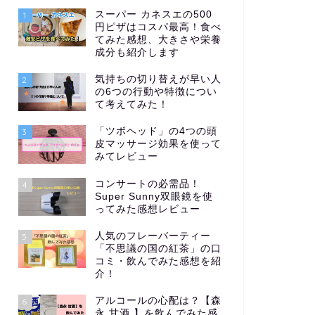
スーパー カネスエの500
1
円ピザはコスパ最高！食べ
てみた感想、大きさや栄養
成分も紹介します
気持ちの切り替えが早い人
2
の6つの行動や特徴につい
て考えてみた！
「ツボヘッド」の4つの頭
3
皮マッサージ効果を使って
みてレビュー
コンサートの必需品！
4
Super Sunny双眼鏡を使
ってみた感想レビュー
人気のフレーバーティー
5
「不思議の国の紅茶」の口
コミ・飲んでみた感想を紹
介！
アルコールの心配は？【森
6
永 甘酒 】を飲んでみた感