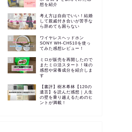
想を紹介
考え方は自由でいい！結婚
7
して親戚付き合いが苦手な
ら辞めても困らない
ワイヤレスヘッドホン
8
SONY WH-CH510を使っ
てみた感想レビュー！
ミロが販売を再開したので
9
またミロ活スタート！味の
感想や栄養成分を紹介しま
す
【書評】樹木希林【120の
10
遺言】を読んだ感想｜人生
の壁を乗り越えるためのヒ
ントが満載！