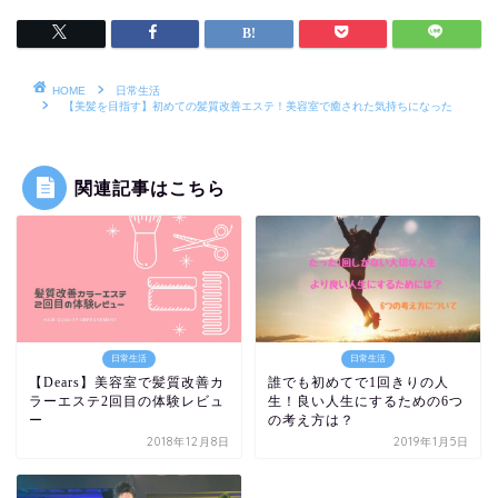
HOME
日常生活
【美髪を目指す】初めての髪質改善エステ！美容室で癒された気持ちになった
関連記事はこちら
日常生活
日常生活
【Dears】美容室で髪質改善カ
誰でも初めてで1回きりの人
ラーエステ2回目の体験レビュ
生！良い人生にするための6つ
ー
の考え方は？
2018年12月8日
2019年1月5日