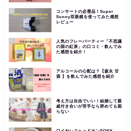
4
コンサートの必需品！Super
Sunny双眼鏡を使ってみた感想
レビュー
5
人気のフレーバーティー「不思議
の国の紅茶」の口コミ・飲んでみ
た感想を紹介！
6
アルコールの心配は？【森永 甘
酒 】を飲んでみた感想を紹介
7
考え方は自由でいい！結婚して親
戚付き合いが苦手なら辞めても困
らない
8
ワイヤレスヘッドホンSONY